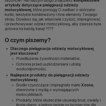
sezonów? Na naszym blogu znajdziesz
kompleksowe
artykuły dotyczące pielęgnacji odzieży
motocyklowej
, które pomogą Ci zadbać o skórzane
kurtki, tekstylne kombinezony i inne elementy Twojego
stroju. Dowiesz się, jak właściwie czyścić, impregnować
i przechowywać odzież motocyklową, aby zawsze była
gotowa na każdą trasę! ????️
O czym piszemy?
Dlaczego pielęgnacja odzieży motocyklowej
jest kluczowa?
Przedłużenie żywotności materiałów.
Ochrona przed uszkodzeniami i utratą
wodoodporności.
Najlepsze produkty do pielęgnacji odzieży
motocyklowej:
Środki czyszczące i impregnaty marki
Xzone
,
stworzone z myślą o wymagających
motocyklistach.
Produkty, które skutecznie usuwają brud, owady i
tłuste plamy, a jednocześnie są bezpieczne dla