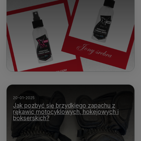
20-01-2025
Jak pozbyć się brzydkiego zapachu z
rękawic motocyklowych, hokejowych i
bokserskich?​