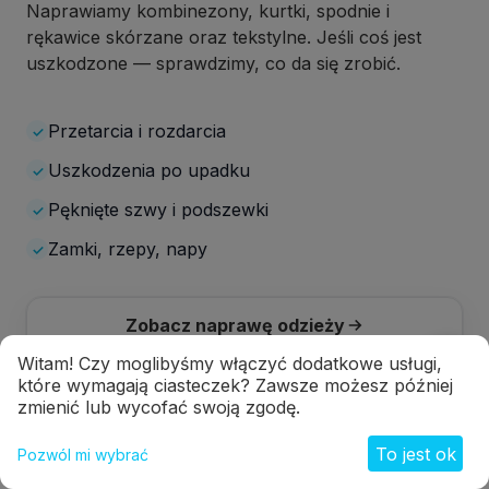
Naprawiamy kombinezony, kurtki, spodnie i
rękawice skórzane oraz tekstylne. Jeśli coś jest
uszkodzone — sprawdzimy, co da się zrobić.
Przetarcia i rozdarcia
✓
Uszkodzenia po upadku
✓
Pęknięte szwy i podszewki
✓
Zamki, rzepy, napy
✓
Zobacz naprawę odzieży
Witam! Czy moglibyśmy włączyć dodatkowe usługi,
które wymagają ciasteczek? Zawsze możesz później
zmienić lub wycofać swoją zgodę.
Masz już odzież do wysłania albo potrzebujesz
szybkiej konsultacji?
To jest ok
Pozwól mi wybrać
Utwórz zlecenie